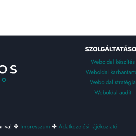
SZOLGÁLTATÁS
Weboldal készítés
Weboldal karbantart
Weboldal stratégia
Weboldal audit
artva! ✤
Impresszum
✤
Adatkezelési tájékoztató