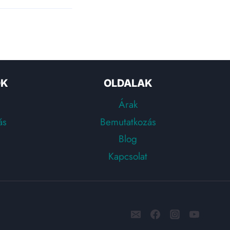
OK
OLDALAK
Árak
ás
Bemutatkozás
Blog
Kapcsolat