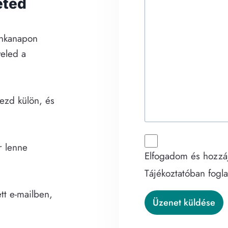
éted
nkanapon
veled a
ezd külön, és
.
r lenne
Elfogadom és hozzáj
Tájékoztatóban fogla
tt e-mailben,
Üzenet küldése