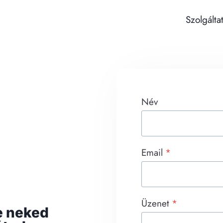
Szolgálta
Név
Email
*
Üzenet
*
re neked