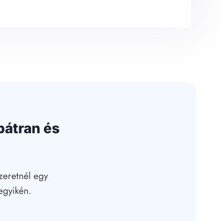
bátran és
zeretnél egy
egyikén.