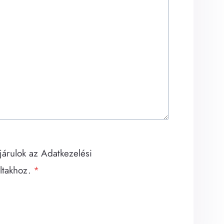
árulok az Adatkezelési
ltakhoz.
*