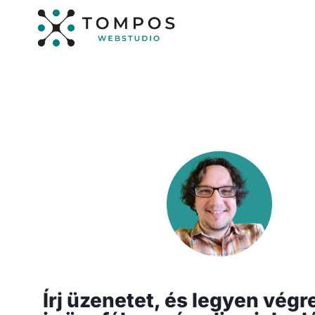
Skip
to
content
Írj üzenetet, és legyen vég