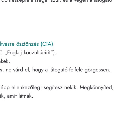
ekvésre ösztönzés (CTA)
.
, „Foglalj konzultációt”).
nkek.
, ne várd el, hogy a látogató felfelé görgessen.
épp ellenkezőleg: segítesz nekik. Megkönnyíted,
k, amit látnak.