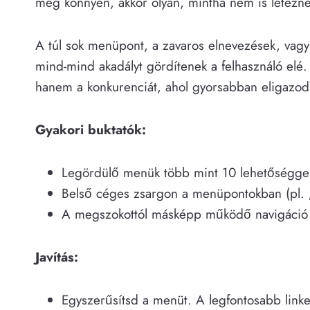
meg könnyen, akkor olyan, mintha nem is létezne
A túl sok menüpont, a zavaros elnevezések, vagy 
mind-mind akadályt gördítenek a felhasználó elé.
hanem a konkurenciát, ahol gyorsabban eligazod
Gyakori buktatók:
Legördülő menük több mint 10 lehetőségge
Belső céges zsargon a menüpontokban (pl. „
A megszokottól másképp működő navigáció 
Javítás:
Egyszerűsítsd a menüt. A legfontosabb link