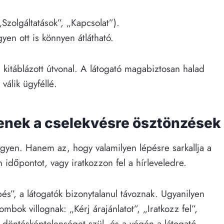
Szolgáltatások”, „Kapcsolat”).
yen ott is könnyen átlátható.
l kitáblázott útvonal. A látogató magabiztosan halad
válik ügyféllé.
enek a cselekvésre ösztönzések
gyen. Hanem az, hogy valamilyen lépésre sarkallja a
on időpontot, vagy iratkozzon fel a hírleveledre.
s”, a látogatók bizonytalanul távoznak. Ugyanilyen
bok villognak: „Kérj árajánlatot”, „Iratkozz fel”,
Ez döntésképtelenséget szül, és a végén a látogató