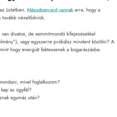
 az üzletben.
Másodperceid vannak
arra, hogy a
s tovább nézelődniük.
le van divatos, de semmitmondó kifejezésekkel
élmény”), vagy egyszerre próbálsz mindent közölni? A
, mint hogy energiát fektessenek a bogarászásba.
 mondani, mivel foglalkozom?
 kap az ügyfél?
oznak egymás után?