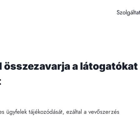
Szolgálta
d összezavarja a látogatókat
t