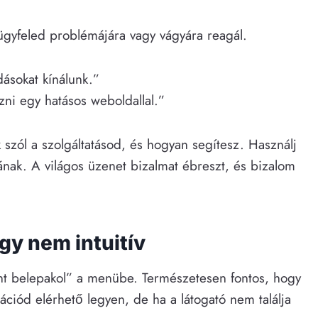
 ügyfeled problémájára vagy vágyára reagál.
ásokat kínálunk.”
zni egy hatásos weboldallal.”
k szól a szolgáltatásod, és hogyan segítesz. Használj
nának. A világos üzenet bizalmat ébreszt, és bizalom
gy nem intuitív
ent belepakol” a menübe. Természetesen fontos, hogy
ációd elérhető legyen, de ha a látogató nem találja