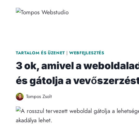
Skip
to
content
TARTALOM ÉS ÜZENET
|
WEBFEJLESZTÉS
3 ok, amivel a weboldala
és gátolja a vevőszerzés
Tompos Zsolt