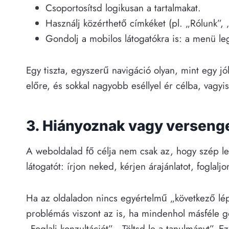
Csoportosítsd logikusan a tartalmakat.
Használj közérthető címkéket (pl. „Rólunk”, „
Gondolj a mobilos látogatókra is: a menü leg
Egy tiszta, egyszerű navigáció olyan, mint egy jó
előre, és sokkal nagyobb eséllyel ér célba, vagyis 
3. Hiányoznak vagy verseng
A weboldalad fő célja nem csak az, hogy szép le
látogatót: írjon neked, kérjen árajánlatot, foglalj
Ha az oldaladon nincs egyértelmű „következő lépé
problémás viszont az is, ha mindenhol másféle gom
„Foglalj konzultációt”, „Töltsd le a tanulmányt”. 