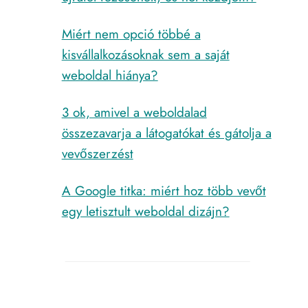
Miért nem opció többé a
kisvállalkozásoknak sem a saját
weboldal hiánya?
3 ok, amivel a weboldalad
összezavarja a látogatókat és gátolja a
vevőszerzést
A Google titka: miért hoz több vevőt
egy letisztult weboldal dizájn?