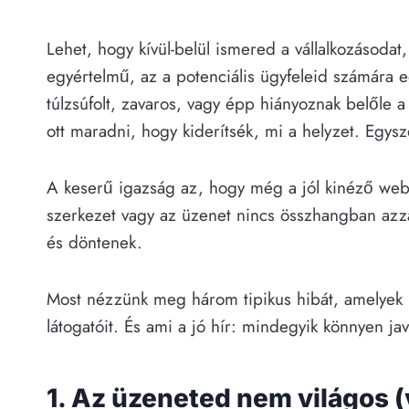
Lehet, hogy kívül-belül ismered a vállalkozásoda
egyértelmű, az a potenciális ügyfeleid számára 
túlzsúfolt, zavaros, vagy épp hiányoznak belőle 
ott maradni, hogy kiderítsék, mi a helyzet. Egys
A keserű igazság az, hogy még a jól kinéző webold
szerkezet vagy az üzenet nincs összhangban azz
és döntenek.
Most nézzünk meg három tipikus hibát, amelyek 
látogatóit. És ami a jó hír: mindegyik könnyen jav
1. Az üzeneted nem világos (