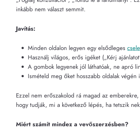
inkább nem választ semmit.
Javítás:
Minden oldalon legyen egy elsődleges
csel
Használj világos, erős igéket („Kérj ajánlatot”
A gombok legyenek jól láthatóak, ne apró li
Ismételd meg őket hosszabb oldalak végén is
Ezzel nem erőszakolod rá magad az emberekre, 
hogy tudják, mi a következő lépés, ha tetszik neki
Miért számít mindez a vevőszerzésben?