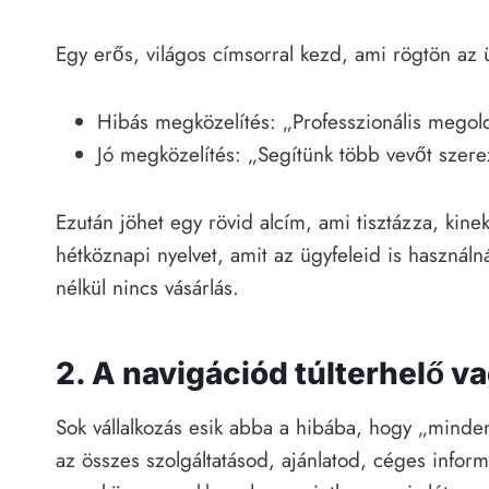
Egy erős, világos címsorral kezd, ami rögtön az
Hibás megközelítés: „Professzionális megold
Jó megközelítés: „Segítünk több vevőt szere
Ezután jöhet egy rövid alcím, ami tisztázza, kine
hétköznapi nyelvet, amit az ügyfeleid is használ
nélkül nincs vásárlás.
2. A navigációd túlterhelő va
Sok vállalkozás esik abba a hibába, hogy „mind
az összes szolgáltatásod, ajánlatod, céges inform