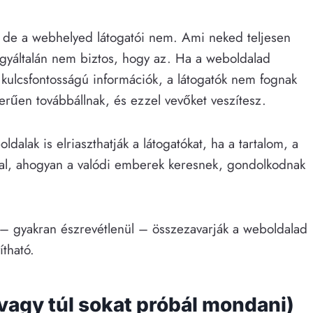
t, de a webhelyed látogatói nem. Ami neked teljesen
egyáltalán nem biztos, hogy az. Ha a weboldalad
a kulcsfontosságú információk, a látogatók nem fognak
zerűen továbbállnak, és ezzel vevőket veszítesz.
alak is elriaszthatják a látogatókat, ha a tartalom, a
al, ahogyan a valódi emberek keresnek, gondolkodnak
– gyakran észrevétlenül – összezavarják a weboldalad
ítható.
vagy túl sokat próbál mondani)