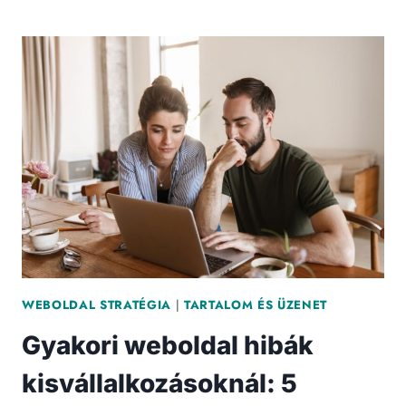
OK,
AMIVEL
A
WEBOLDALAD
ÖSSZEZAVARJA
A
LÁTOGATÓKAT
ÉS
GÁTOLJA
A
VEVŐSZERZÉST
WEBOLDAL STRATÉGIA
|
TARTALOM ÉS ÜZENET
Gyakori weboldal hibák
kisvállalkozásoknál: 5