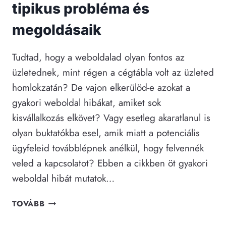
tipikus probléma és
megoldásaik
Tudtad, hogy a weboldalad olyan fontos az
üzletednek, mint régen a cégtábla volt az üzleted
homlokzatán? De vajon elkerülöd-e azokat a
gyakori weboldal hibákat, amiket sok
kisvállalkozás elkövet? Vagy esetleg akaratlanul is
olyan buktatókba esel, amik miatt a potenciális
ügyfeleid továbblépnek anélkül, hogy felvennék
veled a kapcsolatot? Ebben a cikkben öt gyakori
weboldal hibát mutatok…
GYAKORI
TOVÁBB
WEBOLDAL
HIBÁK