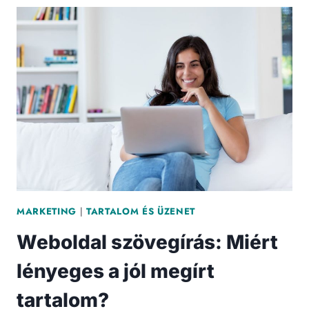
KISVÁLLALKOZÁSOKNÁL:
5
TIPIKUS
PROBLÉMA
ÉS
MEGOLDÁSAIK
MARKETING
|
TARTALOM ÉS ÜZENET
Weboldal szövegírás: Miért
lényeges a jól megírt
tartalom?