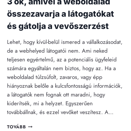
3 ok, amivel a weboldalad
összezavarja a látogatókat
és gátolja a vevőszerzést
Lehet, hogy kívül-belül ismered a vállalkozásodat,
de a webhelyed látogatói nem. Ami neked
teljesen egyértelmű, az a potenciális ügyfeleid
számára egyáltalán nem biztos, hogy az. Ha a
weboldalad túlzsúfolt, zavaros, vagy épp
hiányoznak belőle a kulcsfontosságú információk,
a látogatók nem fognak ott maradni, hogy
kiderítsék, mi a helyzet. Egyszerűen
továbbállnak, és ezzel vevőket veszítesz. A…
3
TOVÁBB